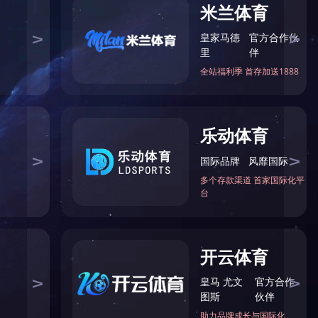
项目顺利通过交通部专家组复审验收
244
录入时间：2024-07-23
储配站项目及LNG罐箱采购项目开展2023年度国家
团副总经理杨维洲、物流集团党委书记、总经理张