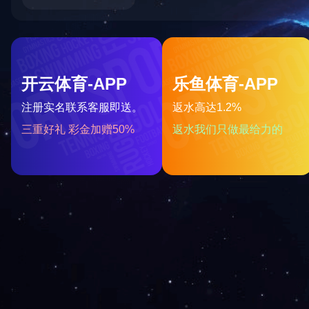
明茂公司
善能集团
交培公司
丰达公司
数科公司
地址