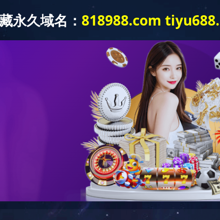
建工作
重点项目
综合管理
群团工作