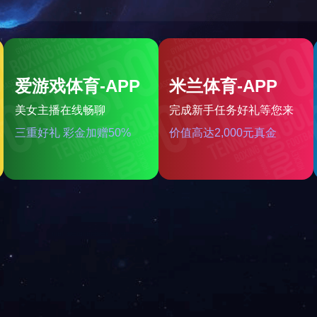
调研组一行现场听取了项目整体推进情况，检查了项目
罐式集装箱 “一罐到底”多式联运运输模式给予了充分肯定
团依托自身优势，积极推动多式联运发展，提高连云港乃至
家综合货运枢纽城市建设。
上一篇：物流集团权属云济公司开启成品油业务新篇章
下一篇：物流集团凯瑞公司召开气瓶检测站项目可行性研究报告专家评审会
：江苏省连云港市海州区东盐河路10-1号 联系电话：0518-85822335 传真：0518-85822
备案号：
苏ICP备17027560号-1
版权信息：半岛足球体育