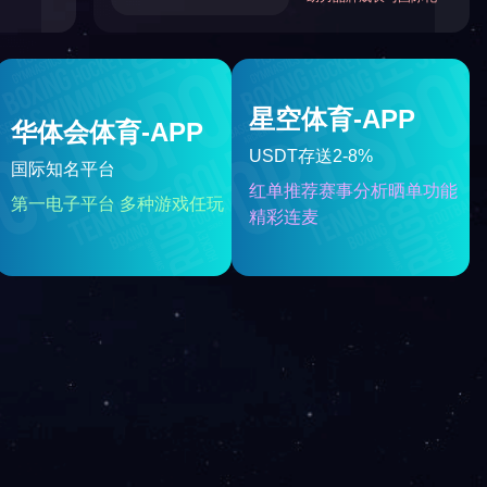
建设和资金使用情况等资料台账，对物流集团
LNG
，同时对项目后续建设提出了具体要求。希望物流集
江苏LNG产业链供应链的韧性，有效支撑连徐淮国
分享到:
334