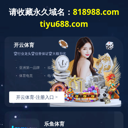
建工作
重点项目
综合管理
群团工作