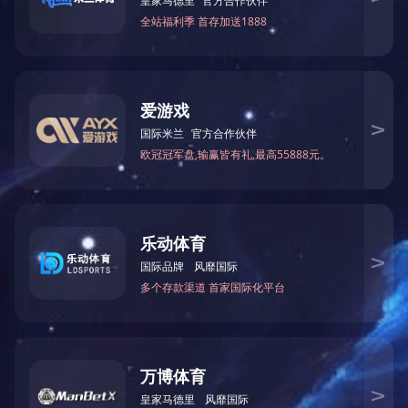
明茂公司
善能集团
交培公司
丰达公司
数科公司
面进
可研
了项