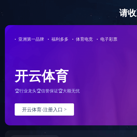
首 页
走进集团
新闻中心
党