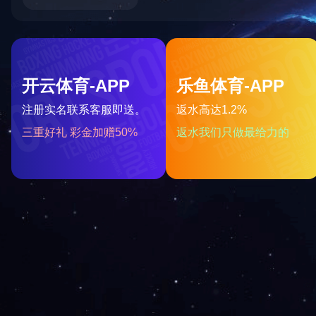
明茂公司
善能集团
交培公司
丰达公司
数科公司
地址