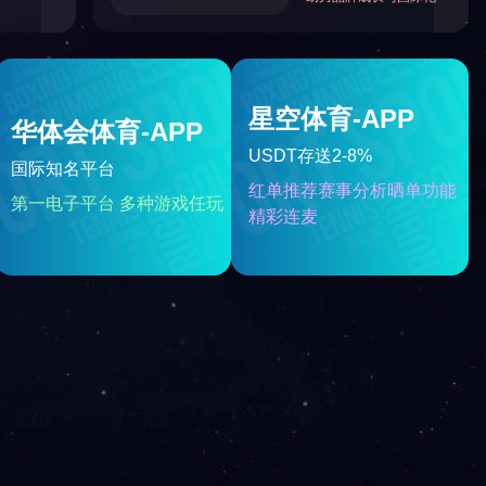
态，灵活调整采购和销售策略，以应对各种市场变
为推动行业发展和经济繁荣贡献力量。
分享到:
审验收
334