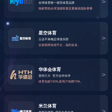
综合管理
COMPOSITE
文化建设
经典诵读、道德讲堂
主义
养。
着船