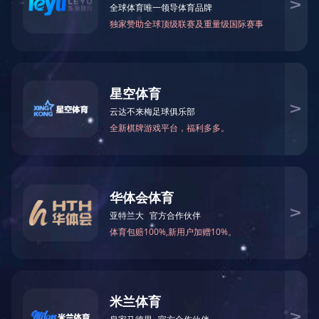
劳动者风采
WORKER
好人好事
文明风采
值守
勇没
快步
每隔
顾，