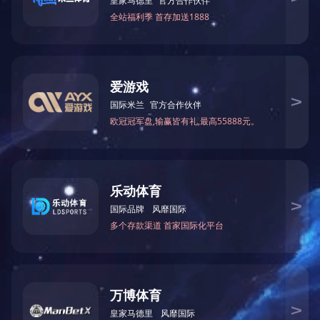
的服
到新