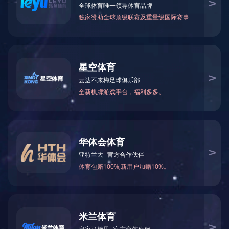
综合管理
COMPOSITE
保险统筹
安全生产
席、
疫情防控
交站
对枢
节期
假日