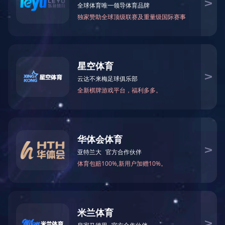
新闻中心
NEWS
集团要闻
通知公告
获“
新闻视频
组”
精彩图片
荣誉图片