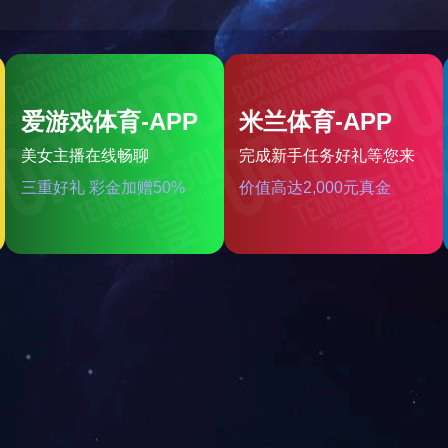
本次培训聚焦入党积极分子的
“思想启蒙”、发展对象的
“本领升级”四个方面需求，精心设计了四节课程，构建起“
验”的闭环学习体系，确保学习内容与学员成长阶段高度契合
“这次培训不是终点，而是成长的新起点。”在培训后
要求自己，坚持用党的创新理论武装头脑，坚持把作风建设
下一步，
物流集团
党委
将
跟踪关注学员
的
思想动态与