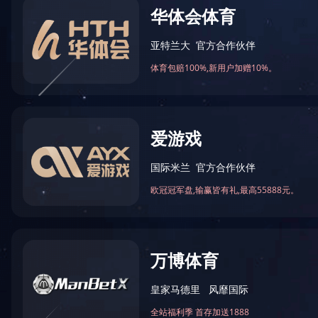
党建工作
PARTY
百年党史大家学
不忘初心 牢记使命
党性教育与学习
反腐倡廉
思想、组织与作风建设
走访慰问