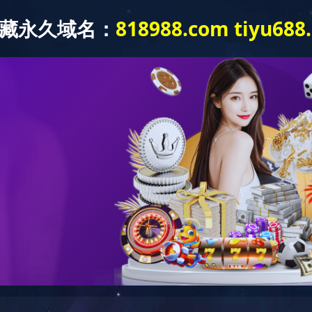
建工作
重点项目
综合管理
群团工作