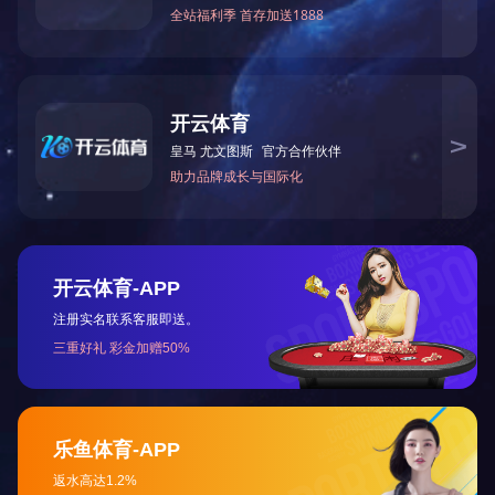
作手
停放
排查
巡查
动全
上一篇
下一篇
地址：江苏省连云港市海州区东盐河路10-1号 联系电话：0518-85822335 传真：0518-
85822334
备案号：
苏ICP备17027560号-1
版权信息：半岛足球体育
苏公网安备 32070502010514号
集团营业执照电子链接标识
安博真人中国官方网站
|
安博网
|
球速官方网站
|
aitiyu爱体育平台（中
国）集团
|
IM网页版页面登录
|
宝威网页版入口
|
奇异果(中国)QIYIGUO