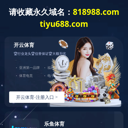
建工作
重点项目
综合管理
群团工作