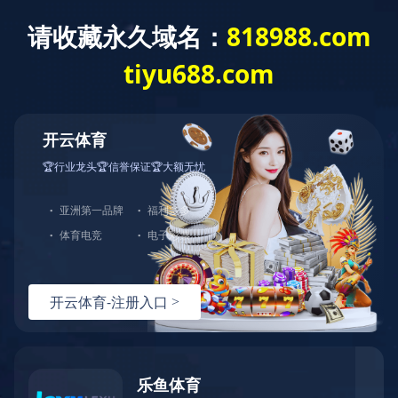
建工作
重点项目
综合管理
群团工作