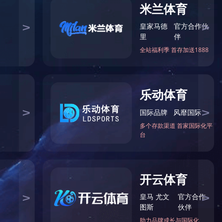
精神，激励青年担当
669
录入时间：2025-01-10
中国式现代化建设的伟大征程，近日
，连云港市青
邀参加连云港市图书馆举办的“强国复兴有我—青春
“雷锋车”组的发展历程，声情并茂地
讲述了
“雷锋车”
同历史时期如何坚持为人民服务的初心，不断创新服
典型的光辉历程，
深刻诠释了
“宁愿自己千般苦，不
成长经历，分享了她在传承和弘扬雷锋精神过程中的
社会实践，为实现中国式现代化贡献自己的力量。
纷表示要把学雷锋做好事的精神牢记在心头，立足