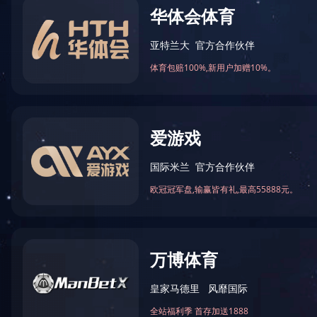
综合管理
COMPOSITE
文化建设
经典诵读、道德讲堂