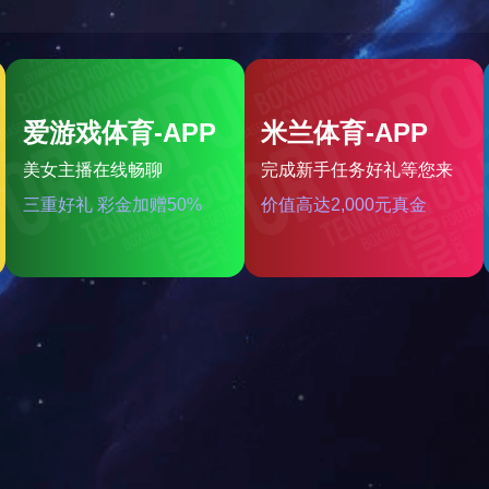
岗位职责，主动担当作为，以更加饱满的热情、更加积极的
瓦、贡献力量。
此次宣讲活动，不仅让参会青年深刻理解了雷锋精神的内
设的热情和动力。
今后，
“雷锋车”组
将继续讲好红色故事，
活动中
来。