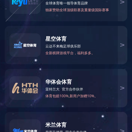
综合管理
COMPOSITE
文化建设
经典诵读、道德讲堂
“雷
代文
纪实
事》
浓厚
会，