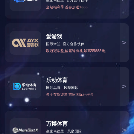
阿姨
付出
娘赶
享中
献力