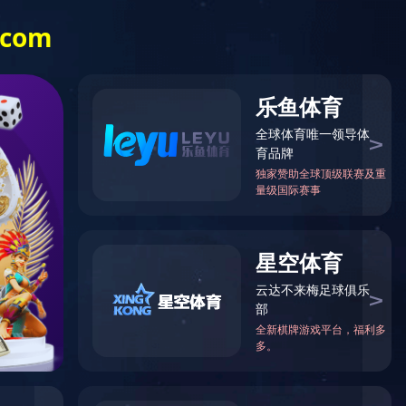
加入收藏
|
管理平台
|
招标管理系统
|
劳动者风采
服务热线