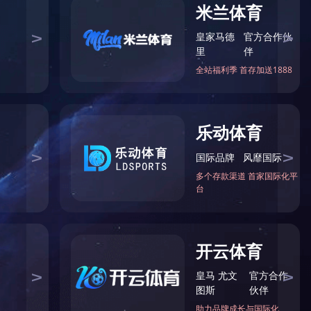
业学校篮球友谊赛
浏览次数：9464
录入时间：2023-12-11
述精神，丰富学生课余生活，提升学生综合素质，
一场学生篮球友谊赛，比赛在中等专业学校篮球馆