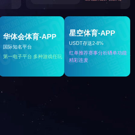
充分发挥了团队精神，他们密切配合，默契传球，
也为之鼓掌助威。
了兄弟院校之间的沟通和交流，进一步丰富了学校
与兄弟院校的交流合作，助力学校高质量发展。