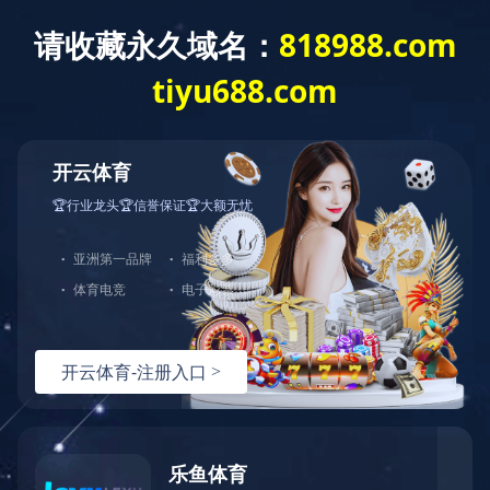
建工作
重点项目
综合管理
群团工作