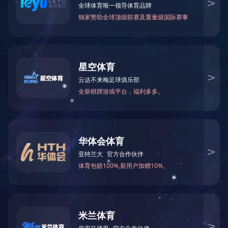
重点项目
PROJECT
交通集团
汽车公司
苏高
海建公司
额达4
公交集团
务；
新、
汽服公司
控股
物流集团
场竞
步提