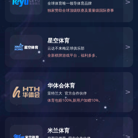
群团工作
ALLIANCE
职业技能竞赛
文娱活动与体育竞技
大的
自我
坚定
惫都
为她
持跑