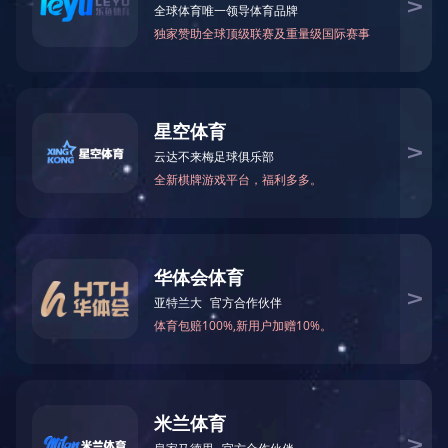
党建工作
PARTY
百年党史大家学
不忘初心 牢记使命
节目
党性教育与学习
运业
反腐倡廉
观看
略思
思想、组织与作风建设
务质
走访慰问
位，
化通