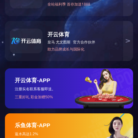
上一篇
下一篇
地址：江苏省连云港市海州区东盐河路10-1号 联系电话：0518-85822335 传真：0518-
85822334
备案号：
苏ICP备17027560号-1
版权信息：半岛足球体育
苏公网安备 32070502010514号
集团营业执照电子链接标识
安博真人中国官方网站
|
安博网
|
球速官方网站
|
aitiyu爱体育平台（中
国）集团
|
IM网页版页面登录
|
宝威网页版入口
|
奇异果(中国)QIYIGUO
官方网站
|
宝威官方网站
|
FH网页版登录入口
|