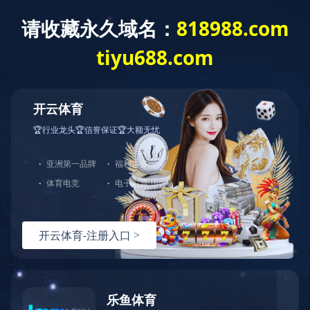
建工作
重点项目
综合管理
群团工作