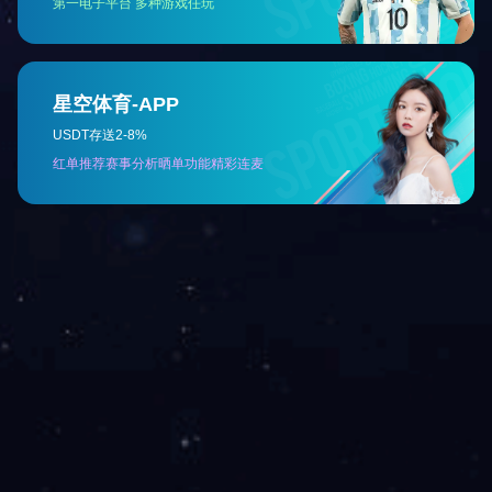
上一篇
下一篇
地址：江苏省连云港市海州区东盐河路10-1号 联系电话：0518-85822335 传真：0518-
85822334
备案号：
苏ICP备17027560号-1
版权信息：半岛足球体育
苏公网安备 32070502010514号
集团营业执照电子链接标识
安博真人中国官方网站
|
安博网
|
球速官方网站
|
aitiyu爱体育平台（中