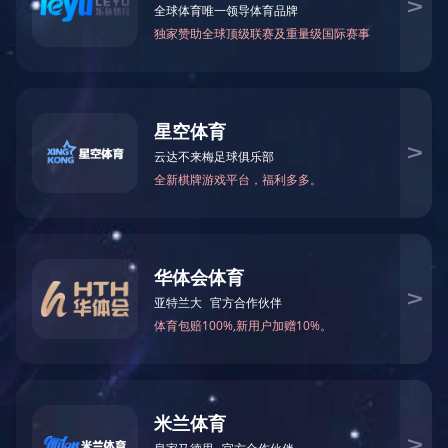
党建工作
PARTY
基层行动
了他
才智
杨
队第
作风
业，
员。