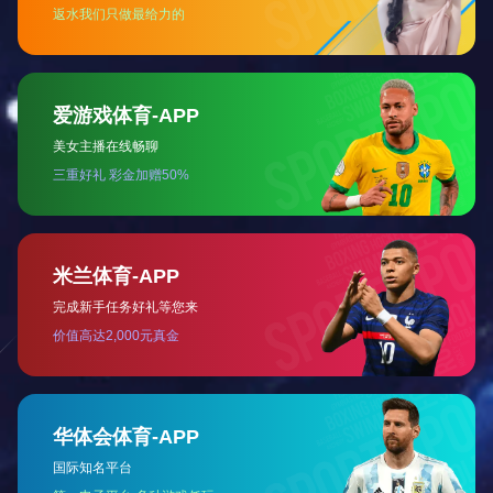
录。
单一
再参
节假
10