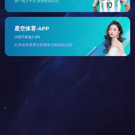
取招
式、
授权
代理
主要