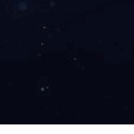
纳时
的重
关修
布。