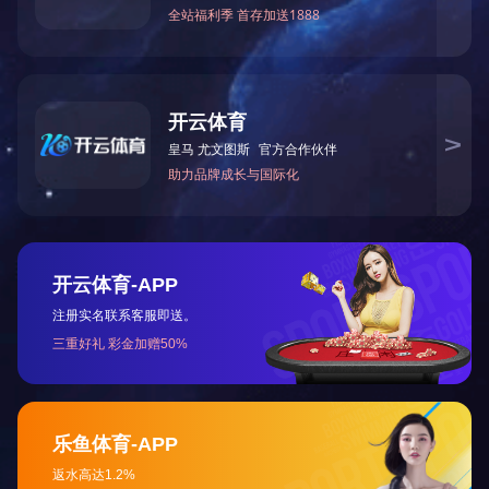
中，
真做
细致
都不
穿梭
神。
05