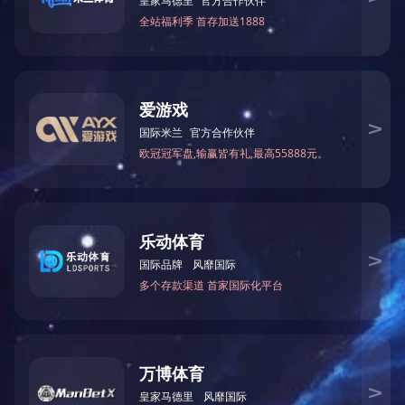
以赴
送考
长都