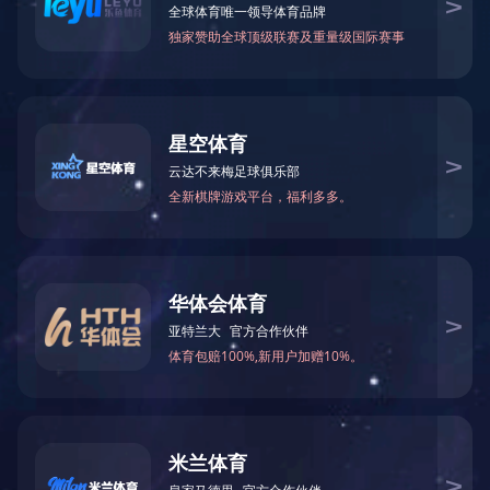
群团工作
ALLIANCE
民主管理
人文关怀
航，
志愿服务
职工园地
环境建设
技能竞赛