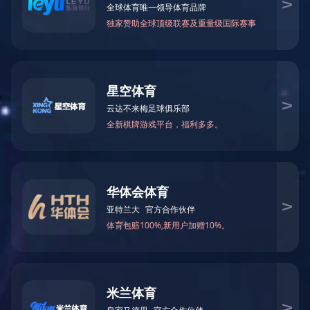
综合管理
COMPOSITE
国企改革三年行动
源产
列、
明茂
港嘉
风过
织有
能。
支部
供了