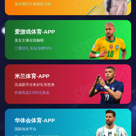
在公
新为
+桩
桩建
充分
前布
销售
点和
积极
Kw
市打