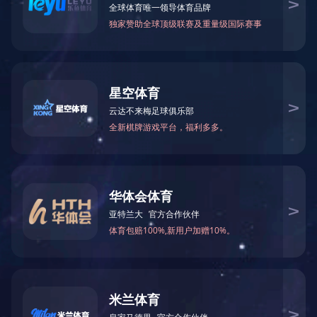
综合管理
COMPOSITE
保险统筹
安全生产
渔船
疫情防控
专项