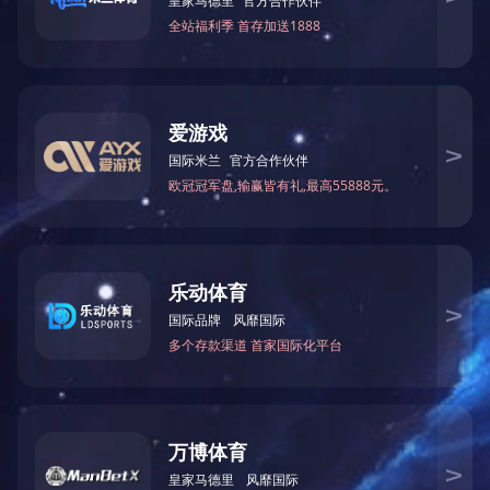
深刻
公司
设备
安全
训内
舶所